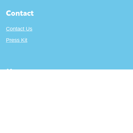
Contact
Contact Us
Press Kit
More
About
Terms
Privacy Policy
Creator's Center
For Publishers